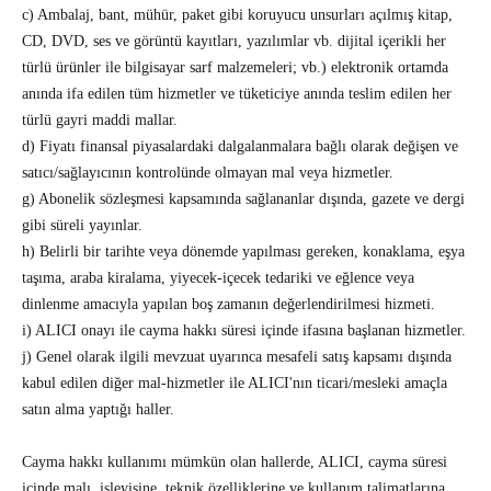
c) Ambalaj, bant, mühür, paket gibi koruyucu unsurları açılmış kitap,
CD, DVD, ses ve görüntü kayıtları, yazılımlar vb. dijital içerikli her
türlü ürünler ile bilgisayar sarf malzemeleri; vb.) elektronik ortamda
anında ifa edilen tüm hizmetler ve tüketiciye anında teslim edilen her
türlü gayri maddi mallar.
d) Fiyatı finansal piyasalardaki dalgalanmalara bağlı olarak değişen ve
satıcı/sağlayıcının kontrolünde olmayan mal veya hizmetler.
g) Abonelik sözleşmesi kapsamında sağlananlar dışında, gazete ve dergi
gibi süreli yayınlar.
h) Belirli bir tarihte veya dönemde yapılması gereken, konaklama, eşya
taşıma, araba kiralama, yiyecek-içecek tedariki ve eğlence veya
dinlenme amacıyla yapılan boş zamanın değerlendirilmesi hizmeti.
i) ALICI onayı ile cayma hakkı süresi içinde ifasına başlanan hizmetler.
j) Genel olarak ilgili mevzuat uyarınca mesafeli satış kapsamı dışında
kabul edilen diğer mal-hizmetler ile ALICI'nın ticari/mesleki amaçla
satın alma yaptığı haller.
Cayma hakkı kullanımı mümkün olan hallerde, ALICI, cayma süresi
içinde malı, işleyişine, teknik özelliklerine ve kullanım talimatlarına