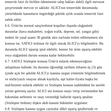
temerrüt faizi ile birlikte ödenmesini talep hakları dahil) ilgili mevuzat
çerçevesinde mevcut ve saklıdır. ALICI'nın temerrüdü durumunda
yürürlükteki kanunların öngördüğü şekilde aylık oranda temerrüt faizi
tatbik edilir.
6.6. Ürün'ün normal satış/teslimat koşulları dışında olağanüstü
durumlar (hava muhalefeti, yoğun trafik, deprem, sel, yangın gibi)
nedeni ile yasal azami 30 günlük süre zarfında teslim edilememesi söz
konusu ise, SATICI teslimat ile ilgili olarak ALICI'yı bilgilendirir. Bu
durumda ALICI siparişi iptal edebilir, benzer bir ürün sipariş edebilir
veya olağanüstü durum sonuna kadar bekleyebilir.
6.7. SATICI Sözleşme konusu Ürün'ü tedarik edemeyeceğinin
anlaşılması halinde, bu durumu öğrendiği tarihten itibaren üç (3) gün
içinde açık bir şekilde ALICI'yı kanuna uygun yöntemle bilgilendirmek
ve sözlü/yazılı onayını almak kaydıyla, eşit kalite-fiyatta başka bir
mal/hizmeti tedarik edebilir ve Sözleşme konusu taahhüdünü bu suretle
yerine getirmiş sayılır. ALICI söz konusu onayı verip vermemekte her
bakımdan serbesttir ve onay vermediği hallerde sipariş iptaline
(Sözleşme feshine) ilişkin akdi-kanuni hükümler uygulanır.
6.8. Sözleşme kanuna uygun caymalar dâhil sipariş iptallerinde ve