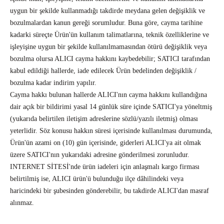
uygun bir şekilde kullanmadığı takdirde meydana gelen değişiklik ve
bozulmalardan kanun gereği sorumludur. Buna göre, cayma tarihine
kadarki süreçte Ürün'ün kullanım talimatlarına, teknik özelliklerine ve
işleyişine uygun bir şekilde kullanılmamasından ötürü değişiklik veya
bozulma olursa ALICI cayma hakkını kaybedebilir; SATICI tarafından
kabul edildiği hallerde, iade edilecek Ürün bedelinden değişiklik /
bozulma kadar indirim yapılır.
Cayma hakkı bulunan hallerde ALICI'nın cayma hakkını kullandığına
dair açık bir bildirimi yasal 14 günlük süre içinde SATICI'ya yöneltmiş
(yukarıda belirtilen iletişim adreslerine sözlü/yazılı iletmiş) olması
yeterlidir. Söz konusu hakkın süresi içerisinde kullanılması durumunda,
Ürün'ün azami on (10) gün içerisinde, giderleri ALICI'ya ait olmak
üzere SATICI'nın yukarıdaki adresine gönderilmesi zorunludur.
INTERNET SİTESİ'nde ürün iadeleri için anlaşmalı kargo firması
belirtilmiş ise, ALICI ürün'ü bulunduğu ilçe dâhilindeki veya
haricindeki bir şubesinden gönderebilir, bu takdirde ALICI'dan masraf
alınmaz.