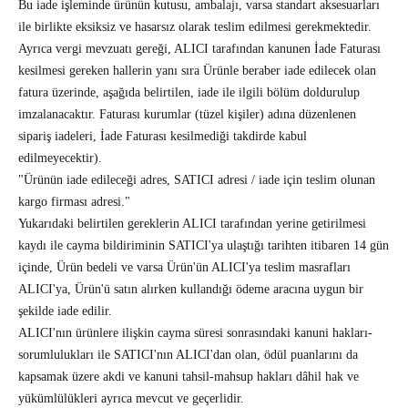
Bu iade işleminde ürünün kutusu, ambalajı, varsa standart aksesuarları
ile birlikte eksiksiz ve hasarsız olarak teslim edilmesi gerekmektedir.
Ayrıca vergi mevzuatı gereği, ALICI tarafından kanunen İade Faturası
kesilmesi gereken hallerin yanı sıra Ürünle beraber iade edilecek olan
fatura üzerinde, aşağıda belirtilen, iade ile ilgili bölüm doldurulup
imzalanacaktır. Faturası kurumlar (tüzel kişiler) adına düzenlenen
sipariş iadeleri, İade Faturası kesilmediği takdirde kabul
edilmeyecektir).
"Ürünün iade edileceği adres, SATICI adresi / iade için teslim olunan
kargo firması adresi."
Yukarıdaki belirtilen gereklerin ALICI tarafından yerine getirilmesi
kaydı ile cayma bildiriminin SATICI'ya ulaştığı tarihten itibaren 14 gün
içinde, Ürün bedeli ve varsa Ürün'ün ALICI'ya teslim masrafları
ALICI'ya, Ürün'ü satın alırken kullandığı ödeme aracına uygun bir
şekilde iade edilir.
ALICI'nın ürünlere ilişkin cayma süresi sonrasındaki kanuni hakları-
sorumlulukları ile SATICI'nın ALICI'dan olan, ödül puanlarını da
kapsamak üzere akdi ve kanuni tahsil-mahsup hakları dâhil hak ve
yükümlülükleri ayrıca mevcut ve geçerlidir.