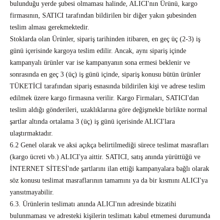
bulunduğu yerde şubesi olmaması halinde, ALICI'nın Ürünü, kargo
firmasının, SATICI tarafından bildirilen bir diğer yakın şubesinden
teslim alması gerekmektedir.
Stoklarda olan Ürünler, sipariş tarihinden itibaren, en geç üç (2-3) iş
günü içerisinde kargoya teslim edilir. Ancak, aynı sipariş içinde
kampanyalı ürünler var ise kampanyanın sona ermesi beklenir ve
sonrasında en geç 3 (üç) iş günü içinde, sipariş konusu bütün ürünler
TÜKETİCİ tarafından sipariş esnasında bildirilen kişi ve adrese teslim
edilmek üzere kargo firmasına verilir. Kargo Firmaları, SATICI'dan
teslim aldığı gönderileri, uzaklıklarına göre değişmekle birlikte normal
şartlar altında ortalama 3 (üç) iş günü içerisinde ALICI'lara
ulaştırmaktadır.
6.2 Genel olarak ve aksi açıkça belirtilmediği sürece teslimat masrafları
(kargo ücreti vb.) ALICI'ya aittir. SATICI, satış anında yürüttüğü ve
İNTERNET SİTESİ'nde şartlarını ilan ettiği kampanyalara bağlı olarak
söz konusu teslimat masraflarının tamamını ya da bir kısmını ALICI'ya
yansıtmayabilir.
6.3. Ürünlerin teslimatı anında ALICI'nın adresinde bizatihi
bulunmaması ve adresteki kişilerin teslimatı kabul etmemesi durumunda