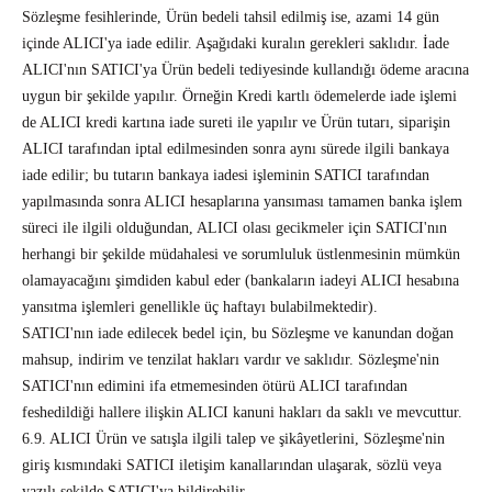
Sözleşme fesihlerinde, Ürün bedeli tahsil edilmiş ise, azami 14 gün
içinde ALICI'ya iade edilir. Aşağıdaki kuralın gerekleri saklıdır. İade
ALICI'nın SATICI'ya Ürün bedeli tediyesinde kullandığı ödeme aracına
uygun bir şekilde yapılır. Örneğin Kredi kartlı ödemelerde iade işlemi
de ALICI kredi kartına iade sureti ile yapılır ve Ürün tutarı, siparişin
ALICI tarafından iptal edilmesinden sonra aynı sürede ilgili bankaya
iade edilir; bu tutarın bankaya iadesi işleminin SATICI tarafından
yapılmasında sonra ALICI hesaplarına yansıması tamamen banka işlem
süreci ile ilgili olduğundan, ALICI olası gecikmeler için SATICI'nın
herhangi bir şekilde müdahalesi ve sorumluluk üstlenmesinin mümkün
olamayacağını şimdiden kabul eder (bankaların iadeyi ALICI hesabına
yansıtma işlemleri genellikle üç haftayı bulabilmektedir).
SATICI'nın iade edilecek bedel için, bu Sözleşme ve kanundan doğan
mahsup, indirim ve tenzilat hakları vardır ve saklıdır. Sözleşme'nin
SATICI'nın edimini ifa etmemesinden ötürü ALICI tarafından
feshedildiği hallere ilişkin ALICI kanuni hakları da saklı ve mevcuttur.
6.9. ALICI Ürün ve satışla ilgili talep ve şikâyetlerini, Sözleşme'nin
giriş kısmındaki SATICI iletişim kanallarından ulaşarak, sözlü veya
yazılı şekilde SATICI'ya bildirebilir.