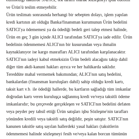
ve Ürün'ü teslim etmeyebilir.
Ürün teslimatı sonrasında herhangi bir sebepten dolayı, işlem yapılan
kredi kartının ait olduğu Banka/finansman kurumunun Ürün bedelini
SATICI'ya ödememesi ya da ödediği bedeli geri talep etmesi halinde,
Ürün en geç 3 gün içinde ALICI tarafından SATICI'ya iade edilir. Ürün
bedelinin ödenmemesi ALICI'nın bir kusurundan veya ihmalin
kaynaklanıyor ise kargo masrafları ALICI tarafından karşılanacaktır.
SATICI'nın iadeyi kabul etmeksizin Ürün bedeli alacağını takip dahil
diğer tüm akdi-kanuni hakları ayrıca ve her halükarda saklıdır.
Tereddüte mahal vermemek bakımından; ALICI'nın satış bedelini,
bankalardan (finansman kuruluşları dahil) sahip olduğu kredi kartı,
taksit kart v.b. ile ödediği hallerde, bu kartların sağladığı tüm imkanlar
doğrudan kartı veren kuruluşça sağlanmış kredi ve/veya taksitli ödeme
imkanlarıdır; bu çerçevede gerçekleşen ve SATICI'nın bedelini defaten
veya peyder pey tahsil ettiği Ürün satışları işbu Sözleşme'nin tarafları
yönünden kredili veya taksitli satış değildir, peşin satıştır. SATICI'nın
kanunen taksitle satış sayılan hallerdeki yasal hakları (taksitlerin
ödenmemesi halinde sözleşmeyi fesih ve/veya kalan borcun tümünün