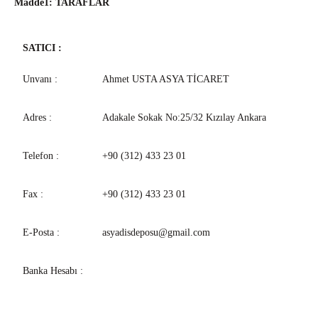
Madde1: TARAFLAR
SATICI :
Unvanı :
Ahmet USTA ASYA TİCARET
Adres :
Adakale Sokak No:25/32 Kızılay Ankara
Telefon :
+90 (312) 433 23 01
Fax :
+90 (312) 433 23 01
E-Posta :
asyadisdeposu@gmail.com
Banka Hesabı :