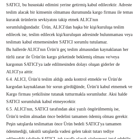
SATICI, bu husustaki edimini yerine getirmiş kabul edilecektir. Adreste
teslim alacak bir kimsenin olmaması durumunda kargo firması ile temas
kurarak ürünlerin sevkiyatını takip etmek ALICI'nın
sorumluluğundadır. Ürün, ALICI'dan başka bir kişi/kuruluşa teslim
edilecek ise, teslim edilecek kişi/kuruluşun adresinde bulunmaması veya
teslimatı kabul etmemesinden SATICI sorumlu tutulamaz.
Bu hallerde ALICI'nın Ürün'ü geç teslim almasından kaynaklanan her
türlü zarar ile Ürün'ün kargo şirketinde beklemiş olması ve/veya
kargonun SATICI'ya iade edilmesinden dolayı oluşan giderler de
ALICI'ya aittir.
6.4. ALICI, Ürün'ü teslim aldığı anda kontrol etmekle ve Ürün'de
kargodan kaynaklanan bir sorun gördüğünde, Ürün'ü kabul etmemek ve
Kargo firması yetkilisine tutanak tutturmakla sorumludur. Aksi halde
SATICI sorumluluk kabul etmeyecektir.
6.5. ALICI'nın, SATICI tarafından aksi yazılı öngörülmemiş ise,
Ürün'ü teslim almadan önce bedelini tamamen ödemiş olması gerekir.
Peşin satışlarda teslimattan önce Ürün bedeli SATICI'ya tamamen
ödenmediği, taksitli satışlarda vadesi gelen taksit tutarı tediye
edilmediği takdirde SATICI, tek taraflı olarak sözleşmeyi iptal edebilir