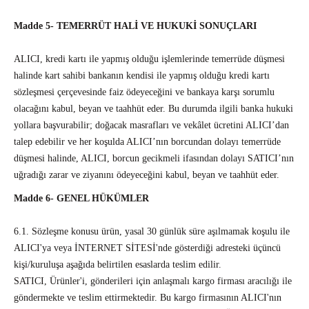
Madde 5- TEMERRÜT HALİ VE HUKUKİ SONUÇLARI
ALICI, kredi kartı ile yapmış olduğu işlemlerinde temerrüde düşmesi
halinde kart sahibi bankanın kendisi ile yapmış olduğu kredi kartı
sözleşmesi çerçevesinde faiz ödeyeceğini ve bankaya karşı sorumlu
olacağını kabul, beyan ve taahhüt eder. Bu durumda ilgili banka hukuki
yollara başvurabilir; doğacak masrafları ve vekâlet ücretini ALICI’dan
talep edebilir ve her koşulda ALICI’nın borcundan dolayı temerrüde
düşmesi halinde, ALICI, borcun gecikmeli ifasından dolayı SATICI’nın
uğradığı zarar ve ziyanını ödeyeceğini kabul, beyan ve taahhüt eder.
Madde 6- GENEL HÜKÜMLER
6.1. Sözleşme konusu ürün, yasal 30 günlük süre aşılmamak koşulu ile
ALICI'ya veya İNTERNET SİTESİ'nde gösterdiği adresteki üçüncü
kişi/kuruluşa aşağıda belirtilen esaslarda teslim edilir.
SATICI, Ürünler'i, gönderileri için anlaşmalı kargo firması aracılığı ile
göndermekte ve teslim ettirmektedir. Bu kargo firmasının ALICI'nın